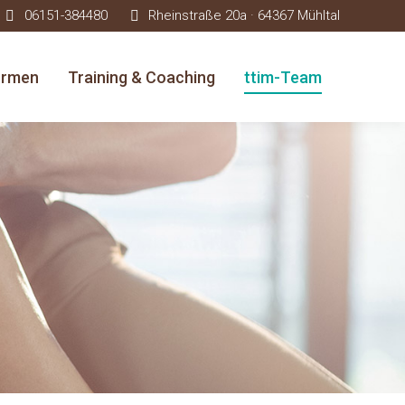
06151-384480
Rheinstraße 20a · 64367 Mühltal
ormen
Training & Coaching
ttim-Team