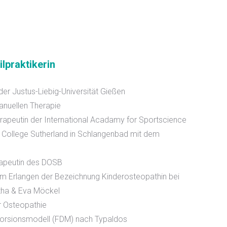
ilpraktikerin
r Justus-Liebig-Universität Gießen
anuellen Therapie
rapeutin der International Acadamy for Sportscience
College Sutherland in Schlangenbad mit dem
rapeutin des DOSB
m Erlangen der Bezeichnung Kinderosteopathin bei
itha & Eva Möckel
ür Osteopathie
torsionsmodell (FDM) nach Typaldos